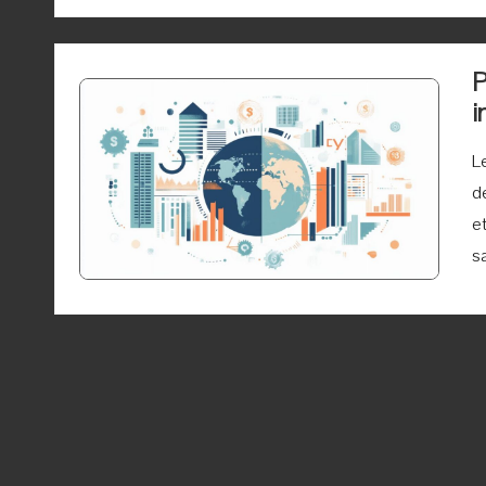
P
i
L
d
e
s