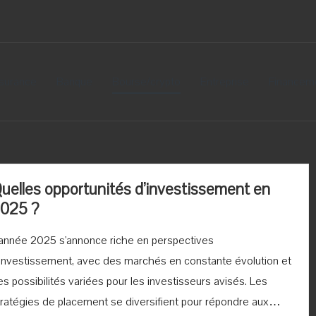
surance
Banque
Bourse/crypto
Entreprise
Financem
uelles opportunités d’investissement en
025 ?
'année 2025 s'annonce riche en perspectives
'investissement, avec des marchés en constante évolution et
s possibilités variées pour les investisseurs avisés. Les
tratégies de placement se diversifient pour répondre aux…