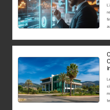
L'
r
f
a
C
C
i
L
s'
m
te